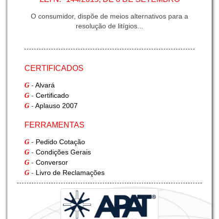
O consumidor, dispõe de meios alternativos para a
resolução de litígios...
INFORMAÇÃO G-FREIGHT - II
CERTIFICADOS
Exportação Marítima
-
Alvará
G
-
Certificado
G
-
Aplauso 2007
G
INFORMAÇÃO G-FREIGHT
FERRAMENTAS
Fumigação
-
Pedido Cotação
G
-
Condições Gerais
G
-
Conversor
G
-
Livro de Reclamações
G