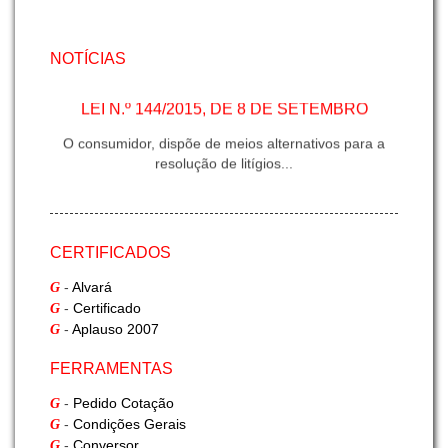
NOTÍCIAS
LEI N.º 144/2015, DE 8 DE SETEMBRO
O consumidor, dispõe de meios alternativos para a
resolução de litígios...
INFORMAÇÃO G-FREIGHT - II
CERTIFICADOS
Exportação Marítima
-
Alvará
G
-
Certificado
G
-
Aplauso 2007
G
INFORMAÇÃO G-FREIGHT
FERRAMENTAS
Fumigação
-
Pedido Cotação
G
-
Condições Gerais
G
-
Conversor
G