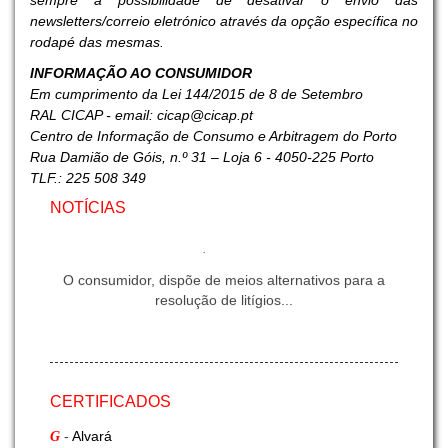
sempre a possibilidade de desativar o envio das
newsletters/correio eletrónico através da opção específica no
rodapé das mesmas.
INFORMAÇÃO AO CONSUMIDOR
Em cumprimento da Lei 144/2015 de 8 de Setembro
RAL CICAP - email: cicap@cicap.pt
Centro de Informação de Consumo e Arbitragem do Porto
Rua Damião de Góis, n.º 31 – Loja 6 - 4050-225 Porto
TLF.: 225 508 349
NOTÍCIAS
LEI N.º 144/2015, DE 8 DE SETEMBRO
O consumidor, dispõe de meios alternativos para a
resolução de litígios...
INFORMAÇÃO G-FREIGHT - II
CERTIFICADOS
Exportação Marítima
-
Alvará
G