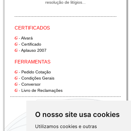
resolução de litígios...
INFORMAÇÃO G-FREIGHT - II
CERTIFICADOS
Exportação Marítima
-
Alvará
G
-
Certificado
G
-
Aplauso 2007
G
INFORMAÇÃO G-FREIGHT
FERRAMENTAS
Fumigação
-
Pedido Cotação
G
-
Condições Gerais
G
-
Conversor
G
-
Livro de Reclamações
G
O nosso site usa cookies
Utilizamos cookies e outras