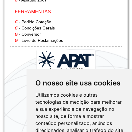
-
Aplauso 2007
G
INFORMAÇÃO G-FREIGHT
FERRAMENTAS
Fumigação
-
Pedido Cotação
G
-
Condições Gerais
G
-
Conversor
G
-
Livro de Reclamações
G
O nosso site usa cookies
Utilizamos cookies e outras
tecnologias de medição para melhorar
a sua experiência de navegação no
nosso site, de forma a mostrar
conteúdo personalizado, anúncios
direcionados, analisar o tráfego do site